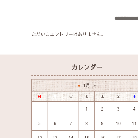
ただいまエントリーはありません。
カレンダー
1月
«
»
日
月
火
水
木
金
土
1
2
3
4
5
6
7
8
9
10
11
12
13
14
15
16
17
18